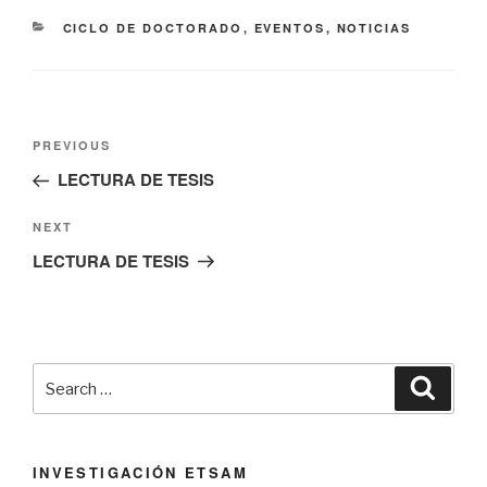
CATEGORIES
CICLO DE DOCTORADO
,
EVENTOS
,
NOTICIAS
Navegación
Previous
PREVIOUS
de
Post
LECTURA DE TESIS
entradas
Next
NEXT
Post
LECTURA DE TESIS
Search
Searc
for:
INVESTIGACIÓN ETSAM