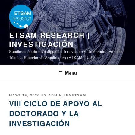
Skip
to
content
ETSAM RESEARCH |
INVESTIGACIÓN
Subdirección de Investigación, Innovación y Doctorado | Escuela
Técnica Superior de Arquitectura (ETSAM) | UPM
Menu
POSTED
MAYO 19, 2026
BY
ADMIN_INVETSAM
ON
VIII CICLO DE APOYO AL
DOCTORADO Y LA
INVESTIGACIÓN