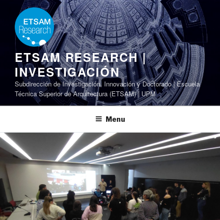
Skip
to
content
ETSAM RESEARCH |
INVESTIGACIÓN
Subdirección de Investigación, Innovación y Doctorado | Escuela
Técnica Superior de Arquitectura (ETSAM) | UPM
Menu