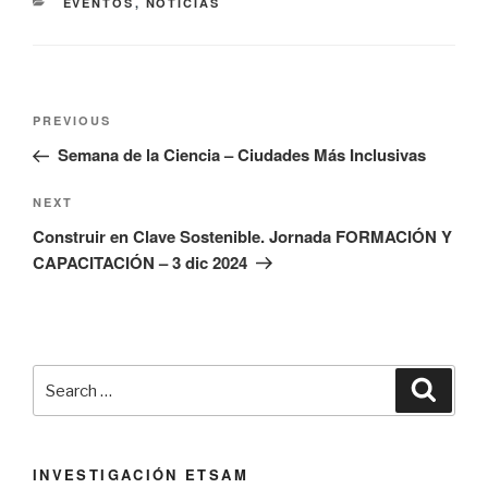
CATEGORIES
EVENTOS
,
NOTICIAS
Navegación
Previous
PREVIOUS
de
Post
Semana de la Ciencia – Ciudades Más Inclusivas
entradas
Next
NEXT
Post
Construir en Clave Sostenible. Jornada FORMACIÓN Y
CAPACITACIÓN – 3 dic 2024
Search
Searc
for:
INVESTIGACIÓN ETSAM