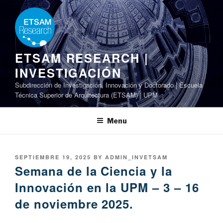
Skip
to
content
ETSAM RESEARCH |
INVESTIGACIÓN
Subdirección de Investigación, Innovación y Doctorado | Escuela
Técnica Superior de Arquitectura (ETSAM) | UPM
Menu
POSTED
SEPTIEMBRE 19, 2025
BY
ADMIN_INVETSAM
ON
Semana de la Ciencia y la
Innovación en la UPM – 3 – 16
de noviembre 2025.