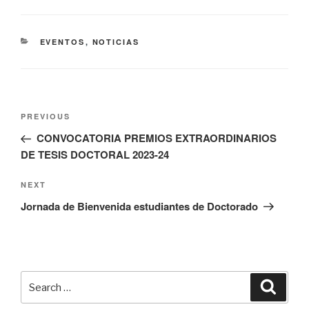
CATEGORIES
EVENTOS
,
NOTICIAS
Navegación
Previous
PREVIOUS
de
Post
CONVOCATORIA PREMIOS EXTRAORDINARIOS
entradas
DE TESIS DOCTORAL 2023-24
Next
NEXT
Post
Jornada de Bienvenida estudiantes de Doctorado
Search
Searc
for: