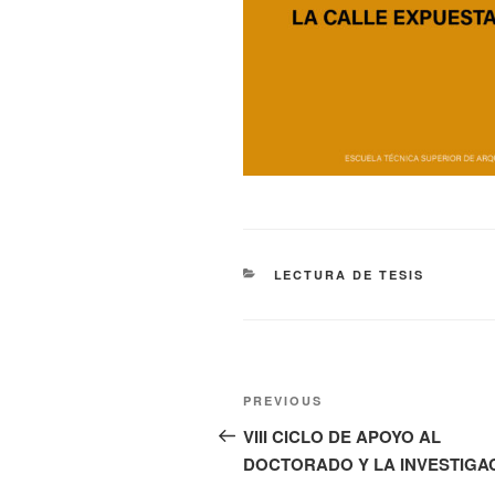
CATEGORIES
LECTURA DE TESIS
Navegación
Previous
PREVIOUS
de
Post
VIII CICLO DE APOYO AL
entradas
DOCTORADO Y LA INVESTIGA