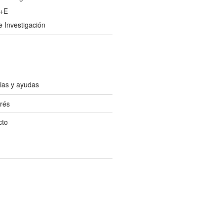
U+E
 Investigación
ias y ayudas
erés
cto