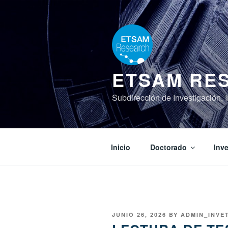
Skip
to
content
ETSAM RES
Subdirección de Investigación,
Inicio
Doctorado
Inv
POSTED
JUNIO 26, 2026
BY
ADMIN_INVE
ON