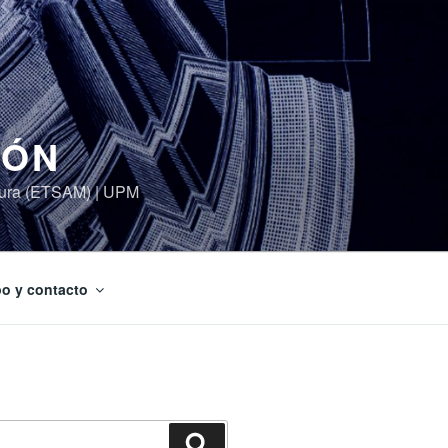
IÓN
ctura (ETSAM) | UPM
o y contacto
Search