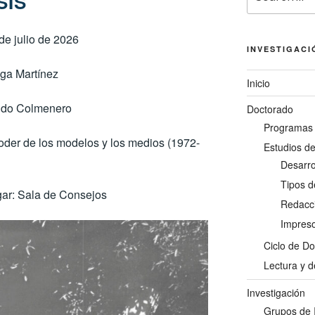
SIS
for:
de julio de 2026
INVESTIGACI
ga Martínez
Inicio
ido Colmenero
Doctorado
Programas 
oder de los modelos y los medios (1972-
Estudios d
Desarrol
Tipos d
gar: Sala de Consejos
Redacci
Impreso
Ciclo de D
Lectura y d
Investigación
Grupos de 