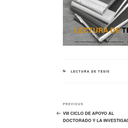
CATEGORIES
LECTURA DE TESIS
Navegación
Previous
PREVIOUS
de
Post
VIII CICLO DE APOYO AL
entradas
DOCTORADO Y LA INVESTIGA