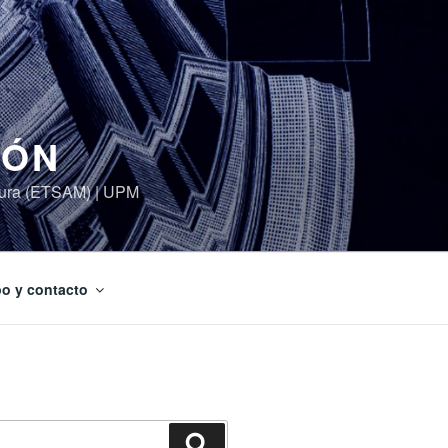
IÓN
ctura (ETSAM) | UPM
o y contacto
Search