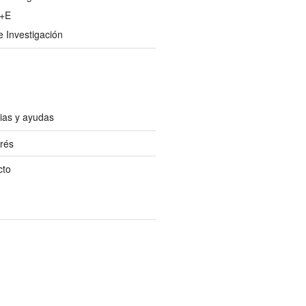
U+E
 Investigación
ias y ayudas
erés
cto