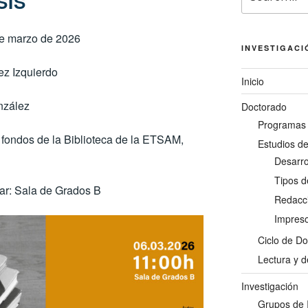
SIS
for:
de marzo de 2026
INVESTIGACI
z Izquierdo
Inicio
nzález
Doctorado
Programas 
s fondos de la Biblioteca de la ETSAM,
Estudios d
Desarrol
Tipos d
ar: Sala de Grados B
Redacci
Impreso
Ciclo de D
Lectura y d
Investigación
Grupos de 