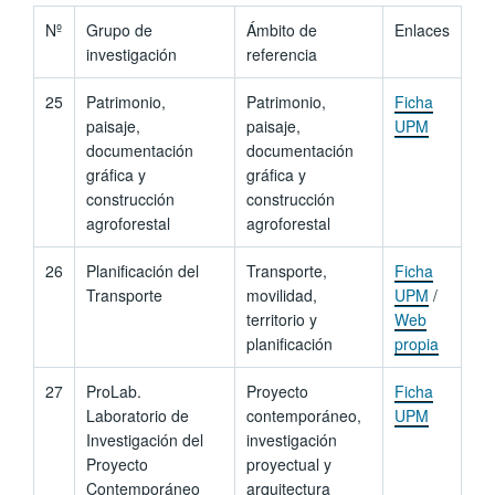
Nº
Grupo de
Ámbito de
Enlaces
investigación
referencia
25
Patrimonio,
Patrimonio,
Ficha
paisaje,
paisaje,
UPM
documentación
documentación
gráfica y
gráfica y
construcción
construcción
agroforestal
agroforestal
26
Planificación del
Transporte,
Ficha
Transporte
movilidad,
UPM
/
territorio y
Web
planificación
propia
27
ProLab.
Proyecto
Ficha
Laboratorio de
contemporáneo,
UPM
Investigación del
investigación
Proyecto
proyectual y
Contemporáneo
arquitectura