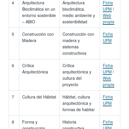
4
Arquitectura
Arquitectura
Ficha
Bioclimática en un
bioclimática,
UPM
/
entorno sostenible
medio ambiente y
Web
– ABIO
sostenibilidad
propia
5
Construcción con
Construcción con
Ficha
Madera
madera y
UPM
sistemas
constructivos
6
Crítica
Crítica
Ficha
Arquitectónica
arquitectónica y
UPM
/
cultura del
Web
proyecto
propia
7
Cultura del Hábitat
Hábitat, cultura
Ficha
arquitectónica y
UPM
formas de habitar
8
Forma y
Historia
Ficha
construcción
constructiva,
UPM