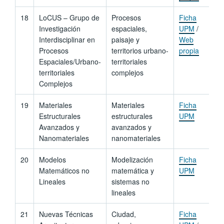
18
LoCUS – Grupo de
Procesos
Ficha
Investigación
espaciales,
UPM
/
Interdisciplinar en
paisaje y
Web
Procesos
territorios urbano-
propia
Espaciales/Urbano-
territoriales
territoriales
complejos
Complejos
19
Materiales
Materiales
Ficha
Estructurales
estructurales
UPM
Avanzados y
avanzados y
Nanomateriales
nanomateriales
20
Modelos
Modelización
Ficha
Matemáticos no
matemática y
UPM
Lineales
sistemas no
lineales
21
Nuevas Técnicas
Ciudad,
Ficha