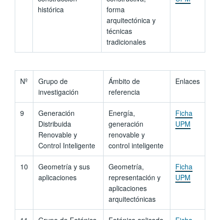
histórica
forma
arquitectónica y
técnicas
tradicionales
Nº
Grupo de
Ámbito de
Enlaces
investigación
referencia
9
Generación
Energía,
Ficha
Distribuida
generación
UPM
Renovable y
renovable y
Control Inteligente
control inteligente
10
Geometría y sus
Geometría,
Ficha
aplicaciones
representación y
UPM
aplicaciones
arquitectónicas
11
Grupo de Fotónica
Fotónica aplicada
Ficha