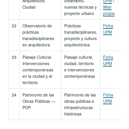
Arquitectura
urbanismo,
UPM
/
Ciudad
nuevas técnicas y
Web
proyecto urbano
propia
22
Observatorio de
Prácticas
Ficha
prácticas
transdisciplinares,
UPM
transdisciplinares
proyecto y cultura
en arquitectura
arquitectónica
23
Paisaje Cultural.
Paisaje cultural,
Ficha
Intervenciones
ciudad, territorio
UPM
contemporáneas
e intervenciones
en la ciudad y el
contemporáneas
territorio
24
Patrimonio de las
Patrimonio de las
Ficha
Obras Públicas —
obras públicas e
UPM
POP
infraestructuras
históricas