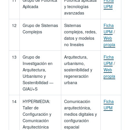
Aplicada
y tecnologías
UPM
avanzadas
12
Grupo de Sistemas
Sistemas
Ficha
Complejos
complejos, redes,
UPM
/
datos y modelos
Web
no lineales
propia
13
Grupo de
Arquitectura,
Ficha
Investigación en
urbanismo,
UPM
/
Arquitectura,
sostenibilidad y
Web
Urbanismo y
regeneración
propia
Sostenibilidad —
urbana
GIAU+S
14
HYPERMEDIA:
Comunicación
Ficha
Taller de
arquitectónica,
UPM
Configuración y
medios digitales y
Comunicación
configuración
Arquitectónica
espacial