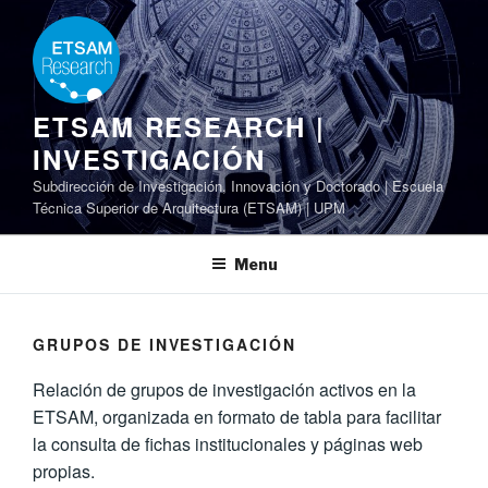
Skip
to
content
ETSAM RESEARCH |
INVESTIGACIÓN
Subdirección de Investigación, Innovación y Doctorado | Escuela
Técnica Superior de Arquitectura (ETSAM) | UPM
Menu
GRUPOS DE INVESTIGACIÓN
Relación de grupos de investigación activos en la
ETSAM, organizada en formato de tabla para facilitar
la consulta de fichas institucionales y páginas web
propias.