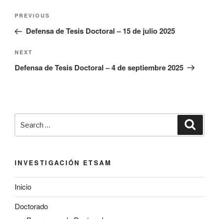
Navegación
Previous
PREVIOUS
de
Post
Defensa de Tesis Doctoral – 15 de julio 2025
entradas
Next
NEXT
Post
Defensa de Tesis Doctoral – 4 de septiembre 2025
Search
Searc
for:
INVESTIGACIÓN ETSAM
Inicio
Doctorado