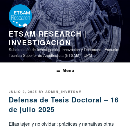
Skip
to
content
ETSAM RESEARCH |
INVESTIGACIÓN
Subdirección de Investigación, Innovación y Doctorado | Escuela
Técnica Superior de Arquitectura (ETSAM) | UPM
Menu
POSTED
JULIO 9, 2025
BY
ADMIN_INVETSAM
ON
Defensa de Tesis Doctoral – 16
de julio 2025
Ellas tejen y no olvidan: prácticas y narrativas otras